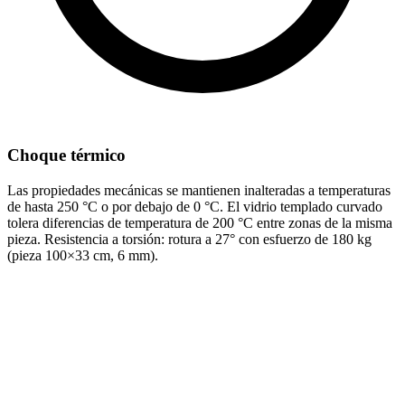
Choque térmico
Las propiedades mecánicas se mantienen inalteradas a temperaturas
de hasta 250 °C o por debajo de 0 °C. El vidrio templado curvado
tolera diferencias de temperatura de 200 °C entre zonas de la misma
pieza. Resistencia a torsión: rotura a 27° con esfuerzo de 180 kg
(pieza 100×33 cm, 6 mm).
Ensayo de impacto de bola de acero
El vidrio templado curvado GLASSCURCID SECUR de 8–10 mm
resiste el impacto de una bola de acero de 500 gramos lanzada