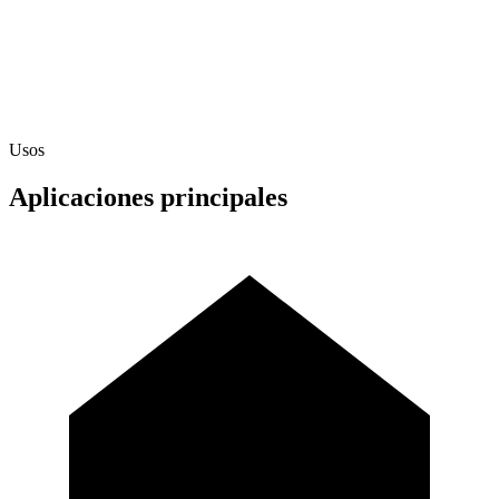
desde una altura de 2 metros, sin producir fragmentos peligrosos.
En caso de rotura, se divide en pequeños fragmentos sin aristas
cortantes ni puntas afiladas, reduciendo al mínimo el riesgo de
lesiones.
Usos
Aplicaciones principales